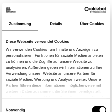
SCHWERE KÖRPERVERLETZUNG –
VERJÄHRUNG
Zustimmung
Details
Über Cookies
Die Verjährungsfrist beträgt bei schwerer
Körperverletzung, bei der die schwere
Diese Webseite verwendet Cookies
Verletzungsfolge nicht absichtlich oder wissentlich
Wir verwenden Cookies, um Inhalte und Anzeigen zu
herbeigeführt wurde,
10 Jahre.
In Fällen, in denen die
personalisieren, Funktionen für soziale Medien anbieten
Verletzungsfolge absichtlich oder wissentlich
zu können und die Zugriffe auf unsere Website zu
herbeigeführt wurde,
20 Jahre
. Die Verjährungsfrist
analysieren. Außerdem geben wir Informationen zu Ihrer
beginnt mit Eintritt der schweren Verletzungsfolge. Ist
Verwendung unserer Website an unsere Partner für
diese Frist abgelaufen, kann keine Strafverfolgung
soziale Medien, Werbung und Analysen weiter. Unsere
mehr stattfinden. Allerdings kann die Verjährung durch
Partner führen diese Informationen möglicherweise mit
verschiedene Handlungen der Ermittlungsbehörden
weiteren Daten zusammen, die Sie ihnen bereitgestellt
(z.B. Anklageerhebung) unterbrochen werden.
haben oder die sie im Rahmen Ihrer Nutzung der Dienste
gesammelt haben.
Einwilligungsauswahl
Notwendig