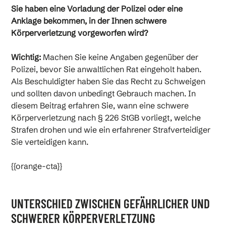
Unterschied zwischen gefährlicher und schwerer
Sie haben eine Vorladung der Polizei oder eine
Körperverletzung
Anklage bekommen, in der Ihnen schwere
Körperverletzung vorgeworfen wird?
Was ist schwere Körperverletzung?
Wichtig:
Machen Sie keine Angaben gegenüber der
Polizei, bevor Sie anwaltlichen Rat eingeholt haben.
Schwere Körperverletzung – Beispiele aus der
Als Beschuldigter haben Sie das Recht zu Schweigen
Praxis
und sollten davon unbedingt Gebrauch machen. In
diesem Beitrag erfahren Sie, wann eine schwere
Körperverletzung nach § 226 StGB vorliegt, welche
Schwere Körperverletzung: Strafe?
Strafen drohen und wie ein erfahrener Strafverteidiger
Sie verteidigen kann.
Strafe für schwere Körperverletzung – Ersttäter
{{orange-cta}}
Schwere Körperverletzung – Verjährung
UNTERSCHIED ZWISCHEN GEFÄHRLICHER UND
Wie kann ein Strafverteidiger helfen?
SCHWERER KÖRPERVERLETZUNG