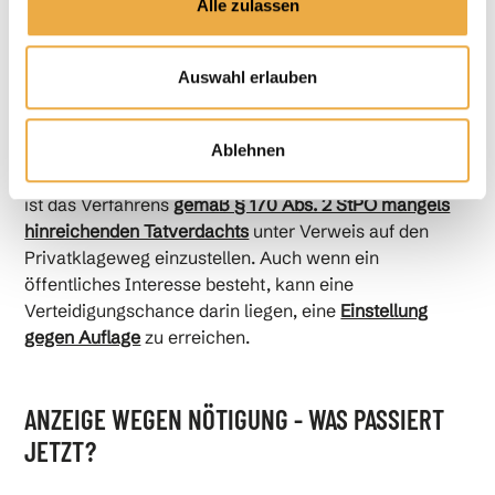
Alle zulassen
Bei der Nötigung handelt es sich nämlich um ein
sogenanntes Privatklagedelikt gem. § 374 StPO. Dies
bedeutet, dass selbst wenn ein ausreichender
Auswahl erlauben
Tatverdacht besteht, nur dann Anklage erhoben wird,
wenn dies im öffentlichen Interesse liegt. Falls
Ablehnen
gegenüber der Staatsanwaltschaft dargelegt werden
kann, dass gerade kein öffentliches Interesse besteht,
ist das Verfahrens
gemäß § 170 Abs. 2 StPO mangels
hinreichenden Tatverdachts
unter Verweis auf den
Privatklageweg einzustellen. Auch wenn ein
öffentliches Interesse besteht, kann eine
Verteidigungschance darin liegen, eine
Einstellung
gegen Auflage
zu erreichen.
ANZEIGE WEGEN NÖTIGUNG - WAS PASSIERT
JETZT?