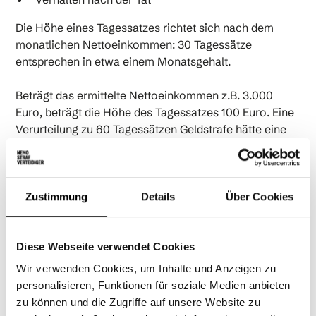
Die Höhe eines Tagessatzes richtet sich nach dem
monatlichen Nettoeinkommen: 30 Tagessätze
entsprechen in etwa einem Monatsgehalt.
Beträgt das ermittelte Nettoeinkommen z.B. 3.000
Euro, beträgt die Höhe des Tagessatzes 100 Euro. Eine
Verurteilung zu 60 Tagessätzen Geldstrafe hätte eine
Gesamtgeldstrafe von 6.000 Euro zur Folge.
Bei
Ersttätern ohne Vorstrafen
ist in einfachen Fällen
häufig eine Einstellung oder eine Geldstrafe realistisch.
Zustimmung
Details
Über Cookies
Eine Freiheitsstrafe ohne Bewährung ist bei einfacher
Nötigung selten.
Diese Webseite verwendet Cookies
Wir verwenden Cookies, um Inhalte und Anzeigen zu
{{orange-cta}}
personalisieren, Funktionen für soziale Medien anbieten
zu können und die Zugriffe auf unsere Website zu