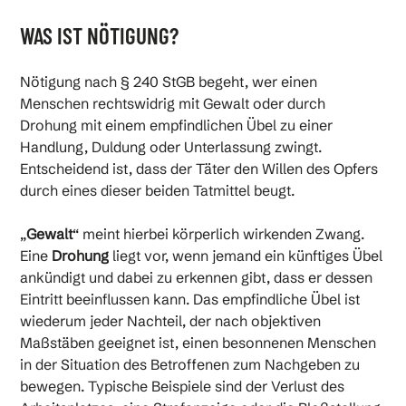
Was ist Nötigung?
WAS IST NÖTIGUNG?
Was sind typische Beispiele für Nötigung?
Nötigung nach § 240 StGB begeht, wer einen
Menschen rechtswidrig mit Gewalt oder durch
Drohung mit einem empfindlichen Übel zu einer
Welche Strafe droht bei Nötigung?
Handlung, Duldung oder Unterlassung zwingt.
Entscheidend ist, dass der Täter den Willen des Opfers
durch eines dieser beiden Tatmittel beugt.
Wie hoch ist die Geldstrafe bei Nötigung?
„
Gewalt
“ meint hierbei körperlich wirkenden Zwang.
Wann verjährt Nötigung?
Eine
Drohung
liegt vor, wenn jemand ein künftiges Übel
ankündigt und dabei zu erkennen gibt, dass er dessen
Eintritt beeinflussen kann. Das empfindliche Übel ist
Welche Verteidigungschancen gibt es?
wiederum jeder Nachteil, der nach objektiven
Maßstäben geeignet ist, einen besonnenen Menschen
Anzeige wegen Nötigung - was passiert jetzt?
in der Situation des Betroffenen zum Nachgeben zu
bewegen. Typische Beispiele sind der Verlust des