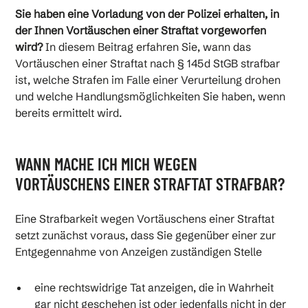
Wann mache ich mich wegen Vortäuschens einer
Sie haben eine Vorladung von der Polizei erhalten, in
Straftat strafbar?
der Ihnen Vortäuschen einer Straftat vorgeworfen
wird?
In diesem Beitrag erfahren Sie, wann das
Typische Fälle aus der Praxis
Vortäuschen einer Straftat nach § 145d StGB strafbar
ist, welche Strafen im Falle einer Verurteilung drohen
und welche Handlungsmöglichkeiten Sie haben, wenn
Was ist der Unterschied zur falschen
bereits ermittelt wird.
Verdächtigung gemäß § 164 StGB?
WANN MACHE ICH MICH WEGEN
Welche Strafe droht beim Vortäuschen einer
Straftat?
VORTÄUSCHENS EINER STRAFTAT STRAFBAR?
Eine Strafbarkeit wegen Vortäuschens einer Straftat
Kann ich eine falsche Anzeige berichtigen?
setzt zunächst voraus, dass Sie gegenüber einer zur
Entgegennahme von Anzeigen zuständigen Stelle
Vorladung als Beschuldigter – was sollte ich tun?
eine rechtswidrige Tat anzeigen, die in Wahrheit
gar nicht geschehen ist oder jedenfalls nicht in der