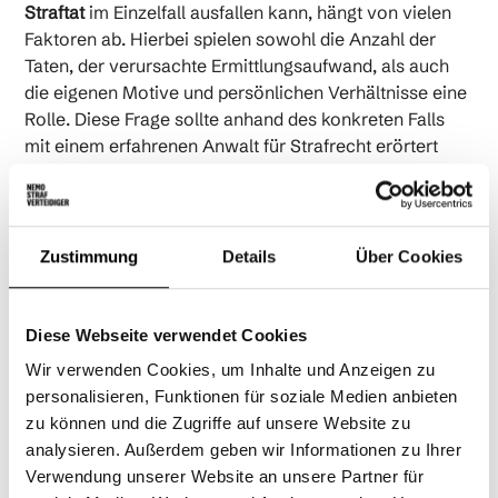
Straftat
im Einzelfall ausfallen kann, hängt von vielen
Faktoren ab. Hierbei spielen sowohl die Anzahl der
Taten, der verursachte Ermittlungsaufwand, als auch
die eigenen Motive und persönlichen Verhältnisse eine
Rolle. Diese Frage sollte anhand des konkreten Falls
mit einem erfahrenen Anwalt für Strafrecht erörtert
werden.
Zustimmung
Details
Über Cookies
{{orange-cta}}
Diese Webseite verwendet Cookies
KANN ICH EINE FALSCHE ANZEIGE
Wir verwenden Cookies, um Inhalte und Anzeigen zu
BERICHTIGEN?
personalisieren, Funktionen für soziale Medien anbieten
zu können und die Zugriffe auf unsere Website zu
Eine falsche Anzeige kann natürlich durch neue
analysieren. Außerdem geben wir Informationen zu Ihrer
Angaben berichtigt werden. Eine ausdrückliche
Verwendung unserer Website an unsere Partner für