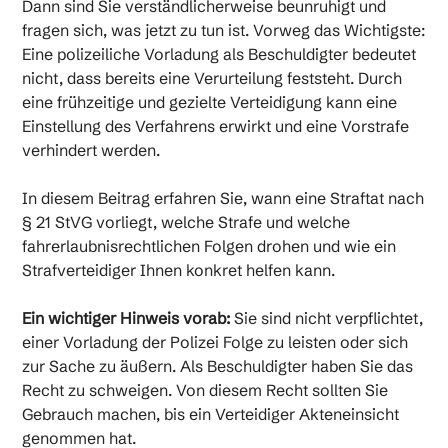
Dann sind Sie verständlicherweise beunruhigt und
Fahrerlaubnis?
fragen sich, was jetzt zu tun ist. Vorweg das Wichtigste:
Ausländischer Führerschein in Deutschland
Eine polizeiliche Vorladung als Beschuldigter bedeutet
gültig?
nicht, dass bereits eine Verurteilung feststeht. Durch
eine frühzeitige und gezielte Verteidigung kann eine
Einstellung des Verfahrens erwirkt und eine Vorstrafe
Welche Strafe droht bei Fahren ohne
verhindert werden.
Fahrerlaubnis?
Wie hoch ist die Geldstrafe bei Fahren ohne
In diesem Beitrag erfahren Sie, wann eine Straftat nach
Fahrerlaubnis?
§ 21 StVG vorliegt, welche Strafe und welche
fahrerlaubnisrechtlichen Folgen drohen und wie ein
Strafverteidiger Ihnen konkret helfen kann.
Womit muss ein Fahrerlaubnisbewerber rechnen,
wenn er beim Fahren ohne Fahrerlaubnis erwischt
wird?
Ein wichtiger Hinweis vorab:
Sie sind nicht verpflichtet,
einer Vorladung der Polizei Folge zu leisten oder sich
zur Sache zu äußern. Als Beschuldigter haben Sie das
Richtige Verteidigung?
Recht zu schweigen. Von diesem Recht sollten Sie
Gebrauch machen, bis ein Verteidiger Akteneinsicht
genommen hat.