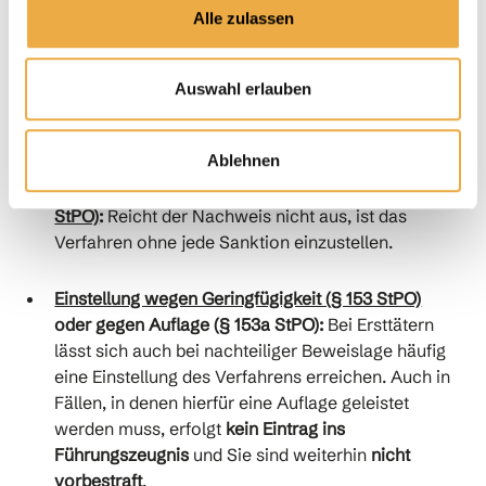
Prüfung des Tatbestands:
Oft lässt sich einwenden,
Alle zulassen
dass die Fahrerlaubnis in Wahrheit bestand (etwa
ein gültiger ausländischer Führerschein in
Deutschland), dass die Sechs-Monats-Frist noch
Auswahl erlauben
nicht abgelaufen war oder dass kein Vorsatz
vorlag.
Ablehnen
Einstellung mangels Tatverdachts (§ 170 Abs. 2
StPO)
:
Reicht der Nachweis nicht aus, ist das
Verfahren ohne jede Sanktion einzustellen.
Einstellung wegen Geringfügigkeit (§ 153 StPO)
oder gegen Auflage (§ 153a StPO):
Bei Ersttätern
lässt sich auch bei nachteiliger Beweislage häufig
eine Einstellung des Verfahrens erreichen. Auch in
Fällen, in denen hierfür eine Auflage geleistet
werden muss, erfolgt
kein Eintrag ins
Führungszeugnis
und Sie sind weiterhin
nicht
vorbestraft
.