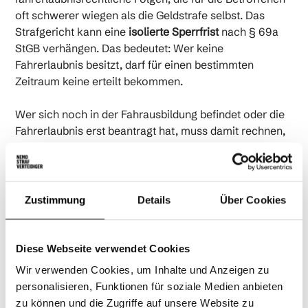
oft schwerer wiegen als die Geldstrafe selbst. Das
Strafgericht kann eine
isolierte Sperrfrist
nach § 69a
StGB verhängen. Das bedeutet: Wer keine
Fahrerlaubnis besitzt, darf für einen bestimmten
Zeitraum keine erteilt bekommen.
Wer sich noch in der Fahrausbildung befindet oder die
Fahrerlaubnis erst beantragt hat, muss damit rechnen,
dass die Fahrerlaubnisbehörde die Erteilung versagt
oder aufschiebt, dass eine Sperrfrist für die
Neuerteilung verhängt wird, dass Zweifel an der
Fahreignung entstehen und im schlimmsten Fall eine
Zustimmung
Details
Über Cookies
medizinisch-psychologische Untersuchung (MPU)
angeordnet wird. Gerade für junge Menschen, die auf
den Führerschein hinarbeiten, kann eine Verurteilung
Diese Webseite verwendet Cookies
den Erwerb der Fahrerlaubnis um Jahre verzögern.
Wir verwenden Cookies, um Inhalte und Anzeigen zu
Umso wichtiger ist es, schon im Ermittlungsverfahren
personalisieren, Funktionen für soziale Medien anbieten
zu verhindern, dass es überhaupt zu einer Verurteilung
zu können und die Zugriffe auf unsere Website zu