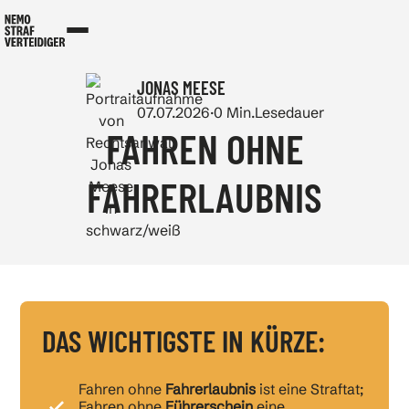
JONAS MEESE
07.07.2026
·
0
Min.
Lesedauer
FAHREN OHNE
FAHRERLAUBNIS
DAS WICHTIGSTE IN KÜRZE:
Fahren ohne
Fahrerlaubnis
ist eine Straftat;
Fahren ohne
Führerschein
eine